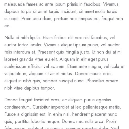
malesuada fames ac ante ipsum primis in faucibus. Vivamus
dapibus turpis sit amet turpis tincidunt, sit amet mollis turpis
suscipit. Proin arcu diam, pretium nec tempus eu, feugiat non
ex.
Nulla id nibh ligula. Etiam finibus elit nec nisl faucibus, vel
auctor tortor iaculis. Vivamus aliquet ipsum purus, vel auctor
felis interdum at. Praesent quis fringilla justo. Ut non dui at mi
laoreet gravida vitae eu elit. Aliquam in elit eget purus
scelerisque efficitur vel ac sem. Etiam ante magna, vehicula et
vulputate in, aliquam sit amet metus. Donec mauris eros,
aliquet in nibh quis, semper suscipit nunc. Phasellus ornare
nibh vitae dapibus tempor.
Donec feugiat tincidunt eros, ac aliquam purus egestas
condimentum. Curabitur imperdiet at leo pellentesque mattis.
Fusce a dignissim est. In enim nisi, hendrerit placerat nunc
quis, porttitor lobortis neque. Donec nec nulla arcu. Proin
felis augue, volutpat ac nunc a, semper egestas dolor. Sed