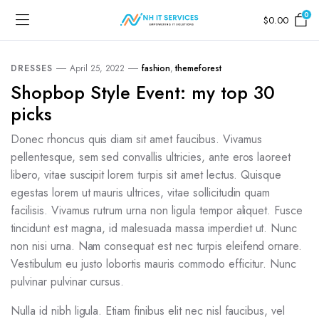
0
$
0.00
DRESSES
April 25, 2022
fashion
,
themeforest
Shopbop Style Event: my top 30
picks
Donec rhoncus quis diam sit amet faucibus. Vivamus
pellentesque, sem sed convallis ultricies, ante eros laoreet
libero, vitae suscipit lorem turpis sit amet lectus. Quisque
egestas lorem ut mauris ultrices, vitae sollicitudin quam
facilisis. Vivamus rutrum urna non ligula tempor aliquet. Fusce
tincidunt est magna, id malesuada massa imperdiet ut. Nunc
non nisi urna. Nam consequat est nec turpis eleifend ornare.
Vestibulum eu justo lobortis mauris commodo efficitur. Nunc
pulvinar pulvinar cursus.
Nulla id nibh ligula. Etiam finibus elit nec nisl faucibus, vel