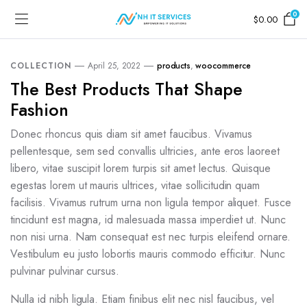
0
$
0.00
COLLECTION
April 25, 2022
products
,
woocommerce
The Best Products That Shape
Fashion
Donec rhoncus quis diam sit amet faucibus. Vivamus
pellentesque, sem sed convallis ultricies, ante eros laoreet
libero, vitae suscipit lorem turpis sit amet lectus. Quisque
egestas lorem ut mauris ultrices, vitae sollicitudin quam
facilisis. Vivamus rutrum urna non ligula tempor aliquet. Fusce
tincidunt est magna, id malesuada massa imperdiet ut. Nunc
non nisi urna. Nam consequat est nec turpis eleifend ornare.
Vestibulum eu justo lobortis mauris commodo efficitur. Nunc
pulvinar pulvinar cursus.
Nulla id nibh ligula. Etiam finibus elit nec nisl faucibus, vel