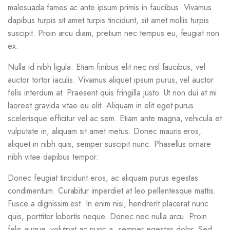
malesuada fames ac ante ipsum primis in faucibus. Vivamus
dapibus turpis sit amet turpis tincidunt, sit amet mollis turpis
suscipit. Proin arcu diam, pretium nec tempus eu, feugiat non
ex.
Nulla id nibh ligula. Etiam finibus elit nec nisl faucibus, vel
auctor tortor iaculis. Vivamus aliquet ipsum purus, vel auctor
felis interdum at. Praesent quis fringilla justo. Ut non dui at mi
laoreet gravida vitae eu elit. Aliquam in elit eget purus
scelerisque efficitur vel ac sem. Etiam ante magna, vehicula et
vulputate in, aliquam sit amet metus. Donec mauris eros,
aliquet in nibh quis, semper suscipit nunc. Phasellus ornare
nibh vitae dapibus tempor.
Donec feugiat tincidunt eros, ac aliquam purus egestas
condimentum. Curabitur imperdiet at leo pellentesque mattis.
Fusce a dignissim est. In enim nisi, hendrerit placerat nunc
quis, porttitor lobortis neque. Donec nec nulla arcu. Proin
felis augue, volutpat ac nunc a, semper egestas dolor. Sed